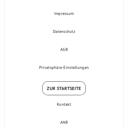
Impressum
Datenschutz
AGB
Privatsphäre-Einstellungen
ZUR STARTSEITE
Kontakt
ANB