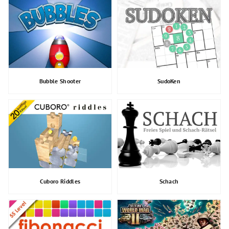
Bubble Shooter
SudoKen
Cuboro Riddles
Schach