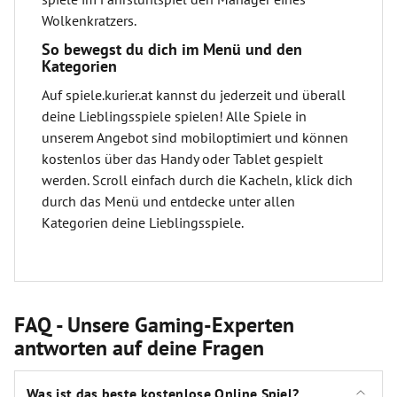
Wolkenkratzers.
So bewegst du dich im Menü und den
Kategorien
Auf spiele.kurier.at kannst du jederzeit und überall
deine Lieblingsspiele spielen! Alle Spiele in
unserem Angebot sind mobiloptimiert und können
kostenlos über das Handy oder Tablet gespielt
werden. Scroll einfach durch die Kacheln, klick dich
durch das Menü und entdecke unter allen
Kategorien deine Lieblingsspiele.
FAQ - Unsere Gaming-Experten
antworten auf deine Fragen
Was ist das beste kostenlose Online Spiel?