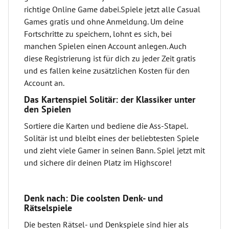
richtige Online Game dabei.Spiele jetzt alle Casual
Games gratis und ohne Anmeldung. Um deine
Fortschritte zu speichern, lohnt es sich, bei
manchen Spielen einen Account anlegen. Auch
diese Registrierung ist für dich zu jeder Zeit gratis
und es fallen keine zusätzlichen Kosten für den
Account an.
Das Kartenspiel Solitär: der Klassiker unter
den Spielen
Sortiere die Karten und bediene die Ass-Stapel.
Solitär ist und bleibt eines der beliebtesten Spiele
und zieht viele Gamer in seinen Bann. Spiel jetzt mit
und sichere dir deinen Platz im Highscore!
Denk nach: Die coolsten Denk- und
Rätselspiele
Die besten Rätsel- und Denkspiele sind hier als